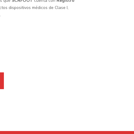
os que
SCRFOOT
cuenta con
Registro
tos dispositivos médicos de Clase I,
.