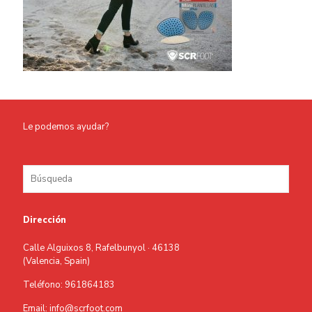
Le podemos ayudar?
Dirección
Calle Alguixos 8, Rafelbunyol · 46138
(Valencia, Spain)
Teléfono: 961864183
Email: info@scrfoot.com