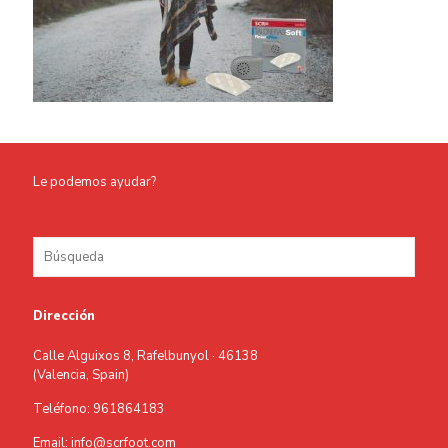
Le podemos ayudar?
Dirección
Calle Alguixos 8, Rafelbunyol · 46138
(Valencia, Spain)
Teléfono: 961864183
Email: info@scrfoot.com