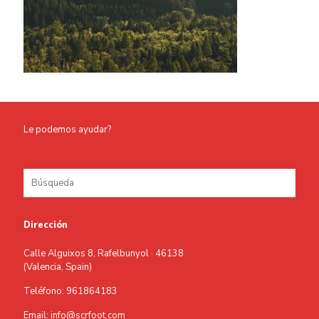
Le podemos ayudar?
Dirección
Calle Alguixos 8, Rafelbunyol · 46138
(Valencia, Spain)
Teléfono: 961864183
Email: info@scrfoot.com