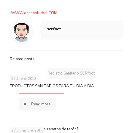
WWW.desafiolurbel.COM
scrfoot
Related posts
Registro Sanitario SCRfoot
5 febrero, 2018
PRODUCTOS SANITARIOS PARA TU DIA A DIA
Read more
¿Quieres aparcar los zapatos de tacón?
28 diciembre, 2017