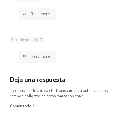
Read more
Pies secos
21 diciembre, 2017
Read more
Deja una respuesta
Tu dirección de correo electrónico no será publicada.
Los
campos obligatorios están marcados con
*
Comentario
*