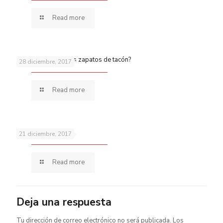
Read more
¿Quieres aparcar los zapatos de tacón?
28 diciembre, 2017
Read more
Pies secos
21 diciembre, 2017
Read more
Deja una respuesta
Tu dirección de correo electrónico no será publicada.
Los