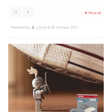
Show all
Published by
scrfoot
at
18 mayo, 2017