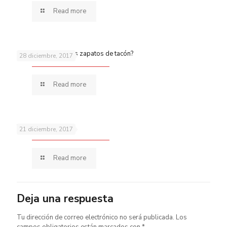
Read more
¿Quieres aparcar los zapatos de tacón?
28 diciembre, 2017
Read more
Pies secos
21 diciembre, 2017
Read more
Deja una respuesta
Tu dirección de correo electrónico no será publicada.
Los
campos obligatorios están marcados con
*