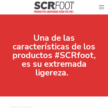
Una de las
características de los
productos #SCRfoot,
es su extremada
ligereza.