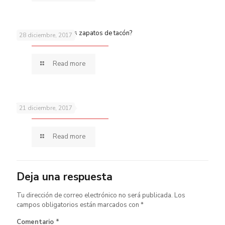
¿Quieres aparcar los zapatos de tacón?
28 diciembre, 2017
Read more
Pies secos
21 diciembre, 2017
Read more
Deja una respuesta
Tu dirección de correo electrónico no será publicada.
Los
campos obligatorios están marcados con
*
Comentario
*