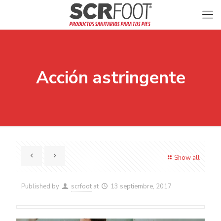
Acción astringente
Show all
Published by
scrfoot
at
13 septiembre, 2017