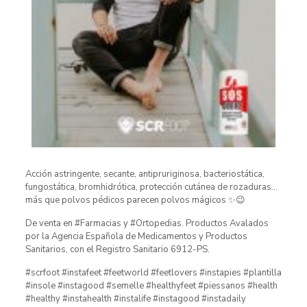
Acción astringente, secante, antipruriginosa, bacteriostática,
fungostática, bromhidrótica, protección cutánea de rozaduras…
más que polvos pédicos parecen polvos mágicos ✨😉
De venta en #Farmacias y #Ortopedias. Productos Avalados
por la Agencia Española de Medicamentos y Productos
Sanitarios, con el Registro Sanitario 6912-PS.
#scrfoot #instafeet #feetworld #feetlovers #instapies #plantilla
#insole #instagood #semelle #healthyfeet #piessanos #health
#healthy #instahealth #instalife #instagood #instadaily